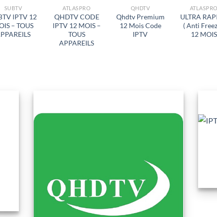
SUBTV
ATLASPRO
QHDTV
ATLASPR
BTV lPTV 12
QHDTV CODE
Qhdtv Premium
ULTRA RAP
OIS – TOUS
lPTV 12 MOIS –
12 Mois Code
( Anti Freez
PPAREILS
TOUS
IPTV
12 MOIS
APPAREILS