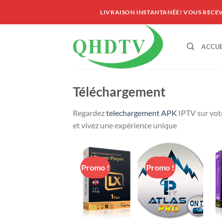
Passer
LIVRAISON INSTANTANÉE! VOUS RECE
au
contenu
ACCUE
Téléchargement
Regardez
telechargement APK
IPTV sur votr
et vivez une expérience unique
Promo !
Promo !